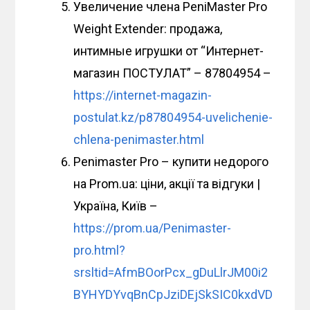
Увеличение члена PeniMaster Pro
Weight Extender: продажа,
интимные игрушки от “Интернет-
магазин ПОСТУЛАТ” – 87804954 –
https://internet-magazin-
postulat.kz/p87804954-uvelichenie-
chlena-penimaster.html
Penimaster Pro – купити недорого
на Prom.ua: ціни, акції та відгуки |
Україна, Київ –
https://prom.ua/Penimaster-
pro.html?
srsltid=AfmBOorPcx_gDuLlrJM00i2
BYHYDYvqBnCpJziDEjSkSIC0kxdVD