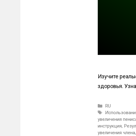
Изучите реаль
здоровья. Узн
Categories
RU
Tags
Использование
увеличения пениса
инструкция
,
Резул
увеличения члена