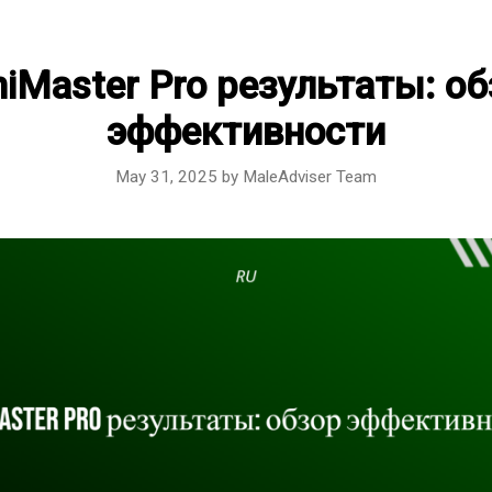
iMaster Pro результаты: о
эффективности
May 31, 2025
by
MaleAdviser Team