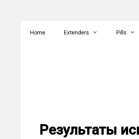
Skip
Home
Extenders
Pills
to
content
Результаты ис