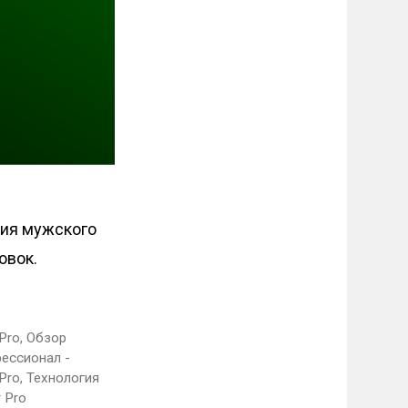
ния мужского
овок.
 Pro
,
Обзор
ессионал -
Pro
,
Технология
 Pro