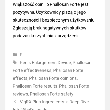
Większość opinii o Phallosan Forte jest
pozytywna. Użytkownicy piszą o jego
skuteczności i bezpiecznym użytkowaniu.
Zgłaszają brak negatywnych skutków
podczas korzystania z urządzenia.
Categories
PL
Tags
Penis Enlargement Device
,
Phallosan
Forte effectiveness
,
Phallosan Forte
effects
,
Phallosan Forte opinions
,
Phallosan Forte results
,
Phallosan Forte
reviews
,
Phallosan Forte safety
VigRX Plus Ingredients: a Deep Dive
Into What’s Inside