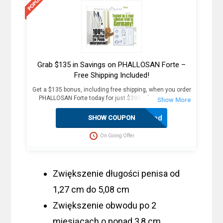
Grab $135 in Savings on PHALLOSAN Forte –
Free Shipping Included!
Get a $135 bonus, including free shipping, when you order
PHALLOSAN Forte today for just $390. Plus, receive 4
extra sleeve condoms (worth $100+) as part of this
exclusive offer. The package includes an elastic belt with
Activated
SHOW COUPON
foam ring, suction bells (S, M, L) with condoms, 2
protector caps, tension clip with spring, suction ball with
On Going Offer
3-way valve, manual, template, and travel bag. Fast
delivery in 2 weekdays, no customs duties, and free
dispatch to the USA. Act now for these great savings!
Zwiększenie długości penisa od
1,27 cm do 5,08 cm
Zwiększenie obwodu po 2
miesiącach o ponad 3,8 cm