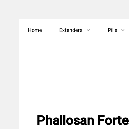
Skip
Home
Extenders
Pills
to
content
Phallosan Forte