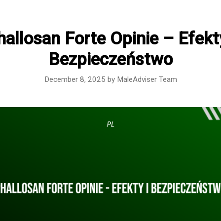
hallosan Forte Opinie – Efekty
Bezpieczeństwo
December 8, 2025
by
MaleAdviser Team