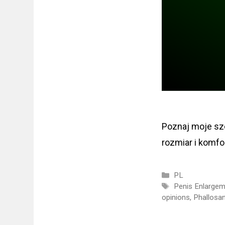
Poznaj moje szc
rozmiar i komf
Categories
PL
Tags
Penis Enlargem
opinions
,
Phallosan