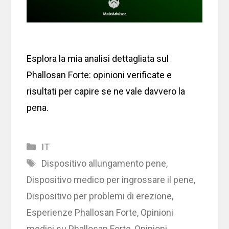
Esplora la mia analisi dettagliata sul
Phallosan Forte: opinioni verificate e
risultati per capire se ne vale davvero la
pena.
Categories
IT
Tags
Dispositivo allungamento pene
,
Dispositivo medico per ingrossare il pene
,
Dispositivo per problemi di erezione
,
Esperienze Phallosan Forte
,
Opinioni
medici su Phallosan Forte
,
Opinioni