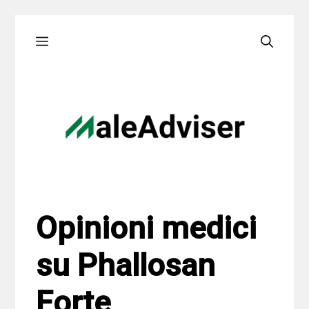
Skip
Menu
to
content
Opinioni medici
su Phallosan
Forte