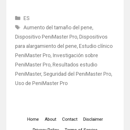
Categories
ES
Tags
Aumento del tamaño del pene
,
Dispositivo PeniMaster Pro
,
Dispositivos
para alargamiento del pene
,
Estudio clínico
PeniMaster Pro
,
Investigación sobre
PeniMaster Pro
,
Resultados estudio
PeniMaster
,
Seguridad del PeniMaster Pro
,
Uso de PeniMaster Pro
Home
About
Contact
Disclaimer
Privacy Policy
Terms of Service